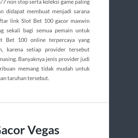
4/7 non stop serta koleksi game paling
gan didapat membuat menjadi sarana
ftar link Slot Bet 100 gacor maxwin
ng sekali bagi semua pemain untuk
t Bet 100 online terpercaya yang
, karena setiap provider tersebut
sing. Banyaknya jenis provider judi
h ribuan memang tidak mudah untuk
an taruhan tersebut.
Gacor Vegas