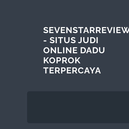
SEVENSTARREVIE
- SITUS JUDI
ONLINE DADU
KOPROK
TERPERCAYA