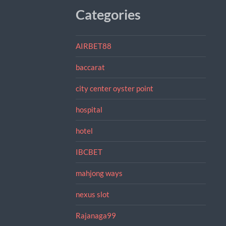
Categories
AIRBET88
baccarat
city center oyster point
hospital
hotel
IBCBET
mahjong ways
nexus slot
Rajanaga99