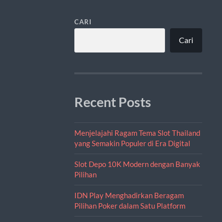
CARI
Cari
Recent Posts
Menjelajahi Ragam Tema Slot Thailand
yang Semakin Populer di Era Digital
Slot Depo 10K Modern dengan Banyak
Pilihan
IDN Play Menghadirkan Beragam
Pilihan Poker dalam Satu Platform