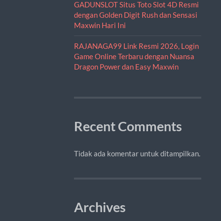
GADUNSLOT Situs Toto Slot 4D Resmi
dengan Golden Digit Rush dan Sensasi
Maxwin Hari Ini
RAJANAGA99 Link Resmi 2026, Login
Game Online Terbaru dengan Nuansa
Dragon Power dan Easy Maxwin
Recent Comments
Tidak ada komentar untuk ditampilkan.
Archives