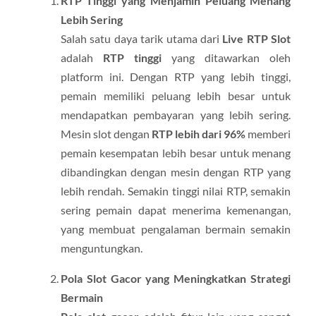
RTP Tinggi yang Menjamin Peluang Menang
Lebih Sering
Salah satu daya tarik utama dari
Live RTP Slot
adalah
RTP tinggi
yang ditawarkan oleh
platform ini. Dengan RTP yang lebih tinggi,
pemain memiliki peluang lebih besar untuk
mendapatkan pembayaran yang lebih sering.
Mesin slot dengan
RTP lebih dari 96%
memberi
pemain kesempatan lebih besar untuk menang
dibandingkan dengan mesin dengan RTP yang
lebih rendah. Semakin tinggi nilai RTP, semakin
sering pemain dapat menerima kemenangan,
yang membuat pengalaman bermain semakin
menguntungkan.
Pola Slot Gacor yang Meningkatkan Strategi
Bermain