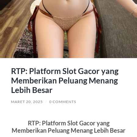
RTP: Platform Slot Gacor yang
Memberikan Peluang Menang
Lebih Besar
MARET 20, 2025
/
0 COMMENTS
RTP: Platform Slot Gacor yang
Memberikan Peluang Menang Lebih Besar