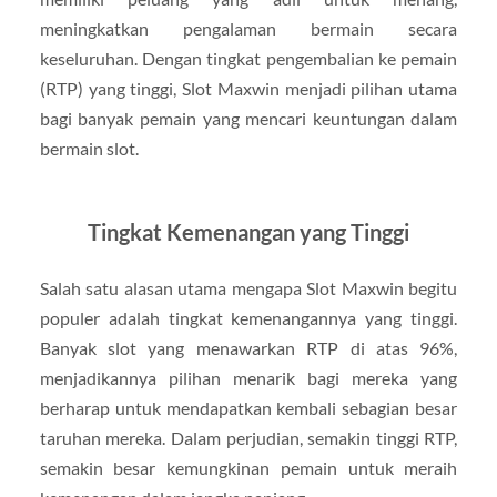
meningkatkan pengalaman bermain secara
keseluruhan. Dengan tingkat pengembalian ke pemain
(RTP) yang tinggi, Slot Maxwin menjadi pilihan utama
bagi banyak pemain yang mencari keuntungan dalam
bermain slot.
Tingkat Kemenangan yang Tinggi
Salah satu alasan utama mengapa Slot Maxwin begitu
populer adalah tingkat kemenangannya yang tinggi.
Banyak slot yang menawarkan RTP di atas 96%,
menjadikannya pilihan menarik bagi mereka yang
berharap untuk mendapatkan kembali sebagian besar
taruhan mereka. Dalam perjudian, semakin tinggi RTP,
semakin besar kemungkinan pemain untuk meraih