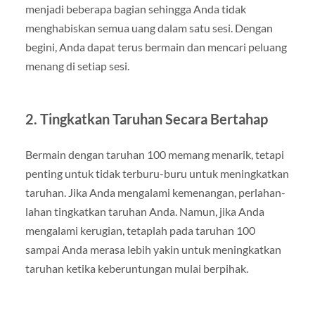
menjadi beberapa bagian sehingga Anda tidak
menghabiskan semua uang dalam satu sesi. Dengan
begini, Anda dapat terus bermain dan mencari peluang
menang di setiap sesi.
2.
Tingkatkan Taruhan Secara Bertahap
Bermain dengan taruhan 100 memang menarik, tetapi
penting untuk tidak terburu-buru untuk meningkatkan
taruhan. Jika Anda mengalami kemenangan, perlahan-
lahan tingkatkan taruhan Anda. Namun, jika Anda
mengalami kerugian, tetaplah pada taruhan 100
sampai Anda merasa lebih yakin untuk meningkatkan
taruhan ketika keberuntungan mulai berpihak.