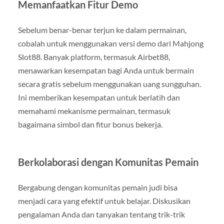
Memanfaatkan Fitur Demo
Sebelum benar-benar terjun ke dalam permainan,
cobalah untuk menggunakan versi demo dari Mahjong
Slot88. Banyak platform, termasuk Airbet88,
menawarkan kesempatan bagi Anda untuk bermain
secara gratis sebelum menggunakan uang sungguhan.
Ini memberikan kesempatan untuk berlatih dan
memahami mekanisme permainan, termasuk
bagaimana simbol dan fitur bonus bekerja.
Berkolaborasi dengan Komunitas Pemain
Bergabung dengan komunitas pemain judi bisa
menjadi cara yang efektif untuk belajar. Diskusikan
pengalaman Anda dan tanyakan tentang trik-trik