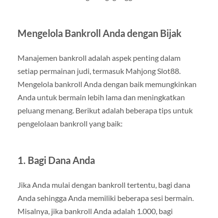
Mengelola Bankroll Anda dengan Bijak
Manajemen bankroll adalah aspek penting dalam
setiap permainan judi, termasuk Mahjong Slot88.
Mengelola bankroll Anda dengan baik memungkinkan
Anda untuk bermain lebih lama dan meningkatkan
peluang menang. Berikut adalah beberapa tips untuk
pengelolaan bankroll yang baik:
1.
Bagi Dana Anda
Jika Anda mulai dengan bankroll tertentu, bagi dana
Anda sehingga Anda memiliki beberapa sesi bermain.
Misalnya, jika bankroll Anda adalah 1.000, bagi