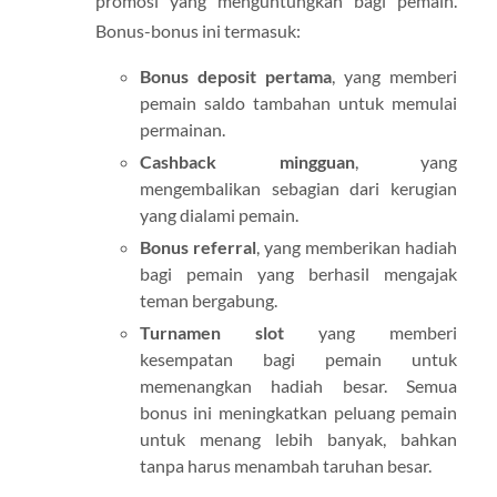
promosi yang menguntungkan bagi pemain.
Bonus-bonus ini termasuk:
Bonus deposit pertama
, yang memberi
pemain saldo tambahan untuk memulai
permainan.
Cashback mingguan
, yang
mengembalikan sebagian dari kerugian
yang dialami pemain.
Bonus referral
, yang memberikan hadiah
bagi pemain yang berhasil mengajak
teman bergabung.
Turnamen slot
yang memberi
kesempatan bagi pemain untuk
memenangkan hadiah besar. Semua
bonus ini meningkatkan peluang pemain
untuk menang lebih banyak, bahkan
tanpa harus menambah taruhan besar.