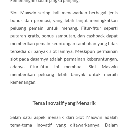
kemenangan dalam jangka panjang.
Slot Maxwin sering kali menawarkan berbagai jenis
bonus dan promosi, yang lebih lanjut meningkatkan
peluang pemain untuk menang. Fitur-fitur seperti
putaran gratis, bonus sambutan, dan cashback dapat
memberikan pemain keuntungan tambahan yang tidak
tersedia di banyak slot lainnya. Meskipun permainan
slot pada dasarnya adalah permainan keberuntungan,
adanya fitur-fitur ini membuat Slot Maxwin
memberikan peluang lebih banyak untuk meraih
kemenangan.
Tema Inovatif yang Menarik
Salah satu aspek menarik dari Slot Maxwin adalah
tema-tema inovatif yang ditawarkannya. Dalam