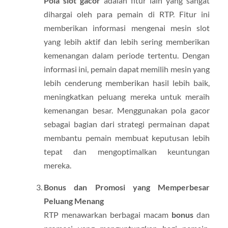
Pola slot gacor
adalah fitur lain yang sangat
dihargai oleh para pemain di RTP. Fitur ini
memberikan informasi mengenai mesin slot
yang lebih aktif dan lebih sering memberikan
kemenangan dalam periode tertentu. Dengan
informasi ini, pemain dapat memilih mesin yang
lebih cenderung memberikan hasil lebih baik,
meningkatkan peluang mereka untuk meraih
kemenangan besar. Menggunakan pola gacor
sebagai bagian dari strategi permainan dapat
membantu pemain membuat keputusan lebih
tepat dan mengoptimalkan keuntungan
mereka.
Bonus dan Promosi yang Memperbesar
Peluang Menang
RTP menawarkan berbagai macam
bonus
dan