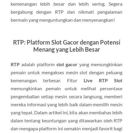
kemenangan lebih besar dan lebih sering. Segera
bergabung dengan RTP dan nikmati pengalaman
bermain yang menguntungkan dan menyenangkan!
RTP: Platform Slot Gacor dengan Potensi
Menang yang Lebih Besar
RTP
adalah platform
slot gacor
yang memungkinkan
pemain untuk mengakses mesin slot dengan peluang
kemenangan terbesar. Fitur
Live RTP Slot
memungkinkan pemain untuk melihat persentase
pengembalian setiap mesin secara langsung, memberi
mereka informasi yang lebih baik dalam memilih mesin
yang tepat. Dalam artikel ini, kita akan membahas lebih
dalam tentang keuntungan yang ditawarkan oleh RTP
dan mengapa platform ini semakin menjadi favorit bagi