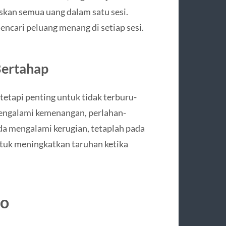
kan semua uang dalam satu sesi.
ncari peluang menang di setiap sesi.
Bertahap
etapi penting untuk tidak terburu-
engalami kemenangan, perlahan-
da mengalami kerugian, tetaplah pada
tuk meningkatkan taruhan ketika
mo