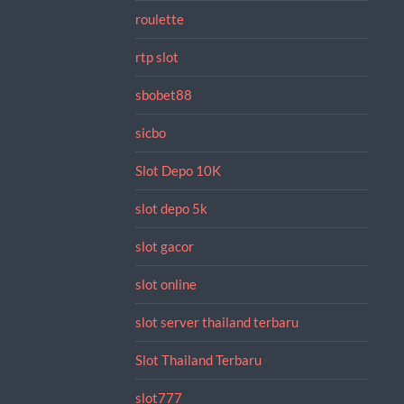
roulette
rtp slot
sbobet88
sicbo
Slot Depo 10K
slot depo 5k
slot gacor
slot online
slot server thailand terbaru
Slot Thailand Terbaru
slot777