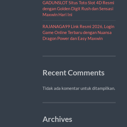
GADUNSLOT Situs Toto Slot 4D Resmi
dengan Golden Digit Rush dan Sensasi
Maxwin Hari Ini
RAJANAGA99 Link Resmi 2026, Login
Game Online Terbaru dengan Nuansa
Dragon Power dan Easy Maxwin
Recent Comments
Tidak ada komentar untuk ditampilkan.
Archives