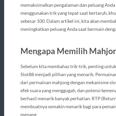
memaksimalkan pengalaman dan peluang Anda d
menggunakan trik yang tepat saat bertaruh, k
sebesar 100. Dalam artikel ini, kita akan membah
meningkatkan peluang Anda saat bermain denga
Mengapa Memilih Mahjon
Sebelum kita membahas trik-trik, penting un
Slot88 menjadi pilihan yang menarik. Permaina
dari permainan mahjong dengan mekanisme slo
efek suara yang menggugah, dan potensi kemen
berhasil menarik banyak perhatian. RTP (Return 
membuatnya semakin menarik bagi para pemain 
menang.