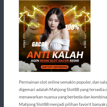
Permainan slot online semakin populer, dan sal
digemari adalah Mahjong Slot88 yang tersedia 
menawarkan nuansa yang berbeda dan kombina
Mahjong Slot88 menjadi pilihan favorit banyak 