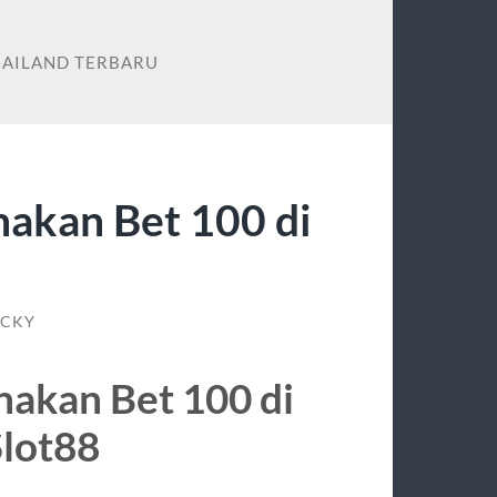
HAILAND TERBARU
nakan Bet 100 di
ICKY
nakan Bet 100 di
lot88