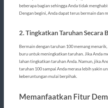
beberapa bagian sehingga Anda tidak menghabis
Dengan begini, Anda dapat terus bermain dan me
2.
Tingkatkan Taruhan Secara 
Bermain dengan taruhan 100 memang menarik, t
buru untuk meningkatkan taruhan. Jika Anda m
lahan tingkatkan taruhan Anda. Namun, jika An
taruhan 100 sampai Anda merasa lebih yakin un
keberuntungan mulai berpihak.
Memanfaatkan Fitur De