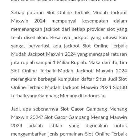
Setiap putaran Slot Online Terbaik Mudah Jackpot
Maxwin 2024 mempunyai kesempatan dalam
memenangkan jackpot dari setiap provider slot yang
telah disediakan. Besarnya jackpot yang ditawarkan
sangat bervariasi, ada jackpot Slot Online Terbaik
Mudah Jackpot Maxwin 2024 yang mencapai ratusan
juta rupiah sampai 1 Miliar Rupiah. Maka dari itu, tim
Slot Online Terbaik Mudah Jackpot Maxwin 2024
merangkum berbagai kumpulan daftar Situs Judi Slot
Online Terbaik Mudah Jackpot Maxwin 2024 Slot88
terbaik yang Gampang Menang di Indonesia.
Jadi, apa sebenarnya Slot Gacor Gampang Menang
Maxwin 2024? Slot Gacor Gampang Menang Maxwin
2024 adalah istilah yang digunakan untuk
menggambarkan jenis permainan Slot Online Terbaik