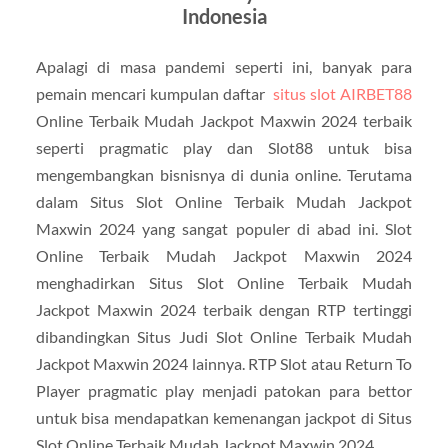
Indonesia
Apalagi di masa pandemi seperti ini, banyak para
pemain mencari kumpulan daftar
situs slot AIRBET88
Online Terbaik Mudah Jackpot Maxwin 2024 terbaik
seperti pragmatic play dan Slot88 untuk bisa
mengembangkan bisnisnya di dunia online. Terutama
dalam Situs Slot Online Terbaik Mudah Jackpot
Maxwin 2024 yang sangat populer di abad ini. Slot
Online Terbaik Mudah Jackpot Maxwin 2024
menghadirkan Situs Slot Online Terbaik Mudah
Jackpot Maxwin 2024 terbaik dengan RTP tertinggi
dibandingkan Situs Judi Slot Online Terbaik Mudah
Jackpot Maxwin 2024 lainnya. RTP Slot atau Return To
Player pragmatic play menjadi patokan para bettor
untuk bisa mendapatkan kemenangan jackpot di Situs
Slot Online Terbaik Mudah Jackpot Maxwin 2024.