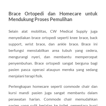
Brace Ortopedi dan Homecare untuk
Mendukung Proses Pemulihan
Selain alat mobilitas, CW Medical Supply juga
menyediakan brace ortopedi seperti knee brace, back
support, wrist brace, dan ankle brace. Brace ini
berfungsi menstabilkan area tubuh yang cedera,
mengurangi nyeri, dan membantu mempercepat
penyembuhan. Brace ortopedi sangat berguna bagi
pasien pasca operasi ataupun mereka yang sedang
menjalani terapi fisik.
Perlengkapan homecare seperti commode chair dan
kursi mandi pasien juga sangat membantu dalam
perawatan harian. Commode chair memudahkan
pasien yang sulit berjalan ke toilet, sementara kursi