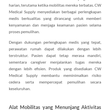
harian, terutama ketika mobilitas mereka terbatas. CW
Medical Supply menyediakan berbagai perlengkapan
medis berkualitas yang dirancang untuk memberi
kenyamanan dan menjaga keamanan pasien selama
proses pemulihan.
Dengan dukungan perlengkapan medis yang tepat,
perawatan rumah dapat dilakukan dengan lebih
terstruktur. Pasien dapat tetap merasa mandiri,
sementara caregiver menjalankan tugas mereka
dengan lebih efisien. Produk yang disediakan CW
Medical Supply membantu meminimalkan risiko
cedera serta mempercepat pemulihan secara
keseluruhan.
Alat Mobilitas yang Menunjang Aktivitas