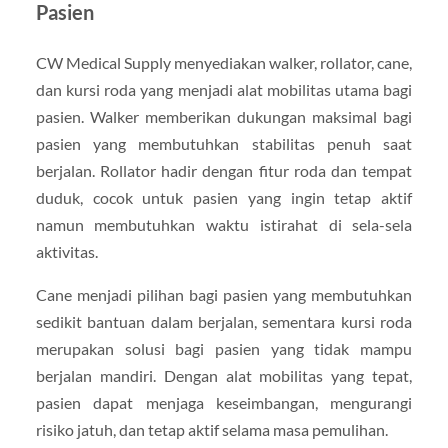
Pasien
CW Medical Supply menyediakan walker, rollator, cane,
dan kursi roda yang menjadi alat mobilitas utama bagi
pasien. Walker memberikan dukungan maksimal bagi
pasien yang membutuhkan stabilitas penuh saat
berjalan. Rollator hadir dengan fitur roda dan tempat
duduk, cocok untuk pasien yang ingin tetap aktif
namun membutuhkan waktu istirahat di sela-sela
aktivitas.
Cane menjadi pilihan bagi pasien yang membutuhkan
sedikit bantuan dalam berjalan, sementara kursi roda
merupakan solusi bagi pasien yang tidak mampu
berjalan mandiri. Dengan alat mobilitas yang tepat,
pasien dapat menjaga keseimbangan, mengurangi
risiko jatuh, dan tetap aktif selama masa pemulihan.