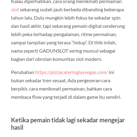
Kalau diperhatikan, cara orang menikmati permainan
slot
sekarang sudah jauh berbeda dibanding beberapa
tahun lalu. Dulu mungkin lebih fokus ke sekadar spin
dan hasil akhir, tapi sekarang pemain digital cenderung
lebih peka terhadap pengalaman, ritme permainan,
sampai tampilan yang terasa “hidup”. Di titik inilah,
nama seperti GADUNSLOT sering muncul sebagai
bagian dari obrolan komunitas slot modern.
Perubahan
https://pizzacateringlasvegas.com/
ini
bukan sekadar tren sesaat. Ada pergeseran cara
berpikir, cara menikmati permainan, bahkan cara
membaca flow yang terjadi di dalam game itu sendiri.
Ketika pemain tidak lagi sekadar mengejar
hasil