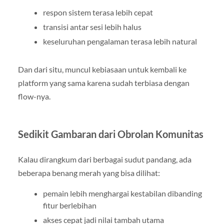
respon sistem terasa lebih cepat
transisi antar sesi lebih halus
keseluruhan pengalaman terasa lebih natural
Dan dari situ, muncul kebiasaan untuk kembali ke
platform yang sama karena sudah terbiasa dengan
flow-nya.
Sedikit Gambaran dari Obrolan Komunitas
Kalau dirangkum dari berbagai sudut pandang, ada
beberapa benang merah yang bisa dilihat:
pemain lebih menghargai kestabilan dibanding
fitur berlebihan
akses cepat jadi nilai tambah utama