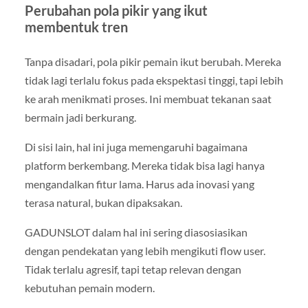
Perubahan pola pikir yang ikut
membentuk tren
Tanpa disadari, pola pikir pemain ikut berubah. Mereka
tidak lagi terlalu fokus pada ekspektasi tinggi, tapi lebih
ke arah menikmati proses. Ini membuat tekanan saat
bermain jadi berkurang.
Di sisi lain, hal ini juga memengaruhi bagaimana
platform berkembang. Mereka tidak bisa lagi hanya
mengandalkan fitur lama. Harus ada inovasi yang
terasa natural, bukan dipaksakan.
GADUNSLOT dalam hal ini sering diasosiasikan
dengan pendekatan yang lebih mengikuti flow user.
Tidak terlalu agresif, tapi tetap relevan dengan
kebutuhan pemain modern.