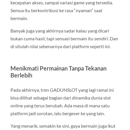
kecepatan akses, sampai variasi game yang tersedia.
Semua itu berkontribusi ke rasa “nyaman” saat
bermain.
Banyak juga yang akhirnya sadar kalau yang dicari
bukan cuma hasil, tapi sensasi bermain itu sendiri. Dan
di situlah nilai sebenarnya dari platform seperti ini.
Menikmati Permainan Tanpa Tekanan
Berlebih
Pada akhirnya, tren GADUNSLOT yang lagi ramai ini
bisa dilihat sebagai bagian dari dinamika dunia slot
online yang terus berubah. Ada masa di mana satu
platform jadi sorotan, lalu bergeser ke yang lain.
Yang menarik, semakin ke sini, gaya bermain juga ikut