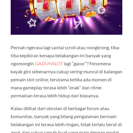
Pernah ngerasa lagi santai scroll atau nongkrong, tiba-
tiba kepikiran kenapa belakangan ini banyak yang
ngomongin
GADUNSLOT
lagi “gacor”? Fenomena
kayak gini sebenarnya cukup sering muncul di kalangan
pemain slot online, terutama ketika ada momen di
mana gameplay terasa lebih “enak” dan ritme
permainan terasa lebih hidup dari biasanya.
Kalau dilihat dari obrolan di berbagai forum atau
komunitas, banyak yang bilang pengalaman bermain
belakangan ini terasa lebih ringan, tidak terlalu berat di
awal, dan cukup ramah buat yang main dengan modal