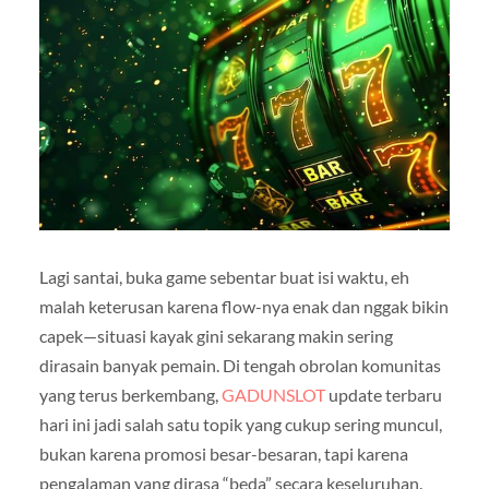
Lagi santai, buka game sebentar buat isi waktu, eh
malah keterusan karena flow-nya enak dan nggak bikin
capek—situasi kayak gini sekarang makin sering
dirasain banyak pemain. Di tengah obrolan komunitas
yang terus berkembang,
GADUNSLOT
update terbaru
hari ini jadi salah satu topik yang cukup sering muncul,
bukan karena promosi besar-besaran, tapi karena
pengalaman yang dirasa “beda” secara keseluruhan.