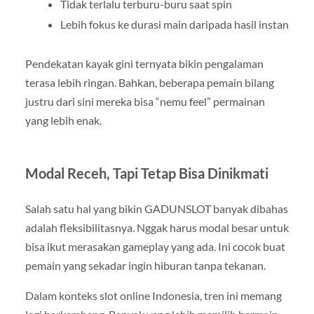
Tidak terlalu terburu-buru saat spin
Lebih fokus ke durasi main daripada hasil instan
Pendekatan kayak gini ternyata bikin pengalaman
terasa lebih ringan. Bahkan, beberapa pemain bilang
justru dari sini mereka bisa “nemu feel” permainan
yang lebih enak.
Modal Receh, Tapi Tetap Bisa Dinikmati
Salah satu hal yang bikin GADUNSLOT banyak dibahas
adalah fleksibilitasnya. Nggak harus modal besar untuk
bisa ikut merasakan gameplay yang ada. Ini cocok buat
pemain yang sekadar ingin hiburan tanpa tekanan.
Dalam konteks slot online Indonesia, tren ini memang