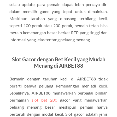
selalu update, para pemain dapat lebih percaya diri
dalam memilih game yang tepat untuk dimainkan.
Meskipun taruhan yang dipasang terbilang kecil,
seperti 100 perak atau 200 perak, pemain tetap bisa
meraih kemenangan besar berkat RTP yang tinggi dan
informasi yang jelas tentang peluang menang.
Slot Gacor dengan Bet Kecil yang Mudah
Menang di AIRBET88
Bermain dengan taruhan kecil di AIRBET88 tidak
berarti bahwa peluang kemenangan menjadi kecil.
Sebaliknya, AIRBET88 menawarkan berbagai pilihan
permainan
slot bet 200
gacor yang menawarkan
peluang menang besar meskipun pemain hanya
bertaruh dengan modal kecil. Slot gacor adalah jenis