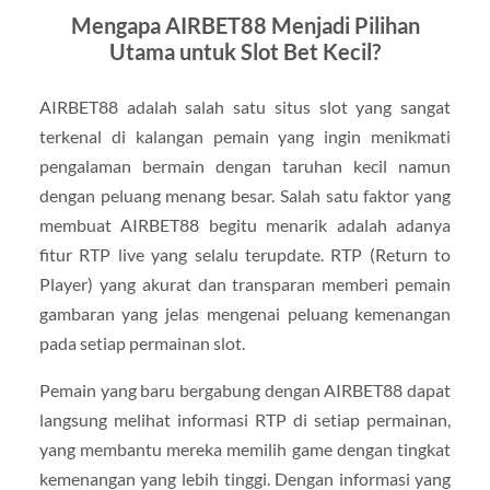
Mengapa AIRBET88 Menjadi Pilihan
Utama untuk Slot Bet Kecil?
AIRBET88 adalah salah satu situs slot yang sangat
terkenal di kalangan pemain yang ingin menikmati
pengalaman bermain dengan taruhan kecil namun
dengan peluang menang besar. Salah satu faktor yang
membuat AIRBET88 begitu menarik adalah adanya
fitur RTP live yang selalu terupdate. RTP (Return to
Player) yang akurat dan transparan memberi pemain
gambaran yang jelas mengenai peluang kemenangan
pada setiap permainan slot.
Pemain yang baru bergabung dengan AIRBET88 dapat
langsung melihat informasi RTP di setiap permainan,
yang membantu mereka memilih game dengan tingkat
kemenangan yang lebih tinggi. Dengan informasi yang