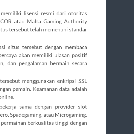
memiliki lisensi resmi dari otoritas
AGCOR atau Malta Gaming Authority
itus tersebut telah memenuhi standar
asi situs tersebut dengan membaca
percaya akan memiliki ulasan positif
an, dan pengalaman bermain secara
 tersebut menggunakan enkripsi SSL
angan pemain. Keamanan data adalah
online.
bekerja sama dengan provider slot
nero, Spadegaming, atau Microgaming.
permainan berkualitas tinggi dengan