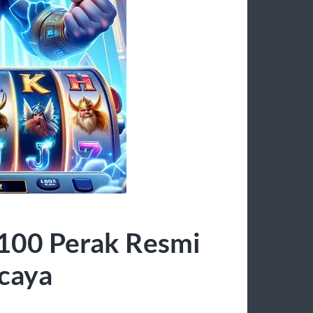
t 100 Perak Resmi
rcaya