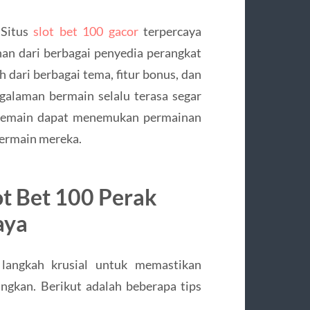
 Situs
slot bet 100 gacor
terpercaya
n dari berbagai penyedia perangkat
 dari berbagai tema, fitur bonus, dan
ngalaman bermain selalu terasa segar
, pemain dapat menemukan permainan
bermain mereka.
ot Bet 100 Perak
aya
 langkah krusial untuk memastikan
gkan. Berikut adalah beberapa tips