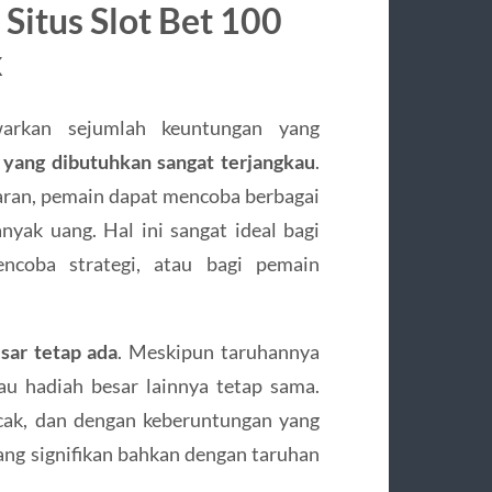
Situs Slot Bet 100
k
arkan sejumlah keuntungan yang
 yang dibutuhkan sangat terjangkau
.
ran, pemain dapat mencoba berbagai
nyak uang. Hal ini sangat ideal bagi
ncoba strategi, atau bagi pemain
sar tetap ada
. Meskipun taruhannya
au hadiah besar lainnya tetap sama.
cak, dan dengan keberuntungan yang
ng signifikan bahkan dengan taruhan