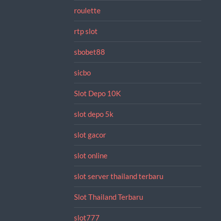
roulette
rtp slot
sbobet88
sicbo
Slot Depo 10K
slot depo 5k
slot gacor
slot online
slot server thailand terbaru
Slot Thailand Terbaru
slot777