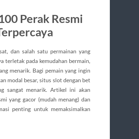
t 100 Perak Resmi
 Terpercaya
sat, dan salah satu permainan yang
nya terletak pada kemudahan bermain,
ang menarik. Bagi pemain yang ingin
 modal besar, situs slot dengan bet
g sangat menarik. Artikel ini akan
esmi yang gacor (mudah menang) dan
ormasi penting untuk memaksimalkan