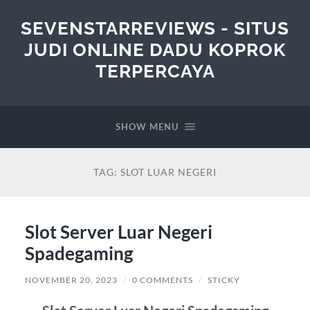
SEVENSTARREVIEWS - SITUS
JUDI ONLINE DADU KOPROK
TERPERCAYA
SHOW MENU
TAG:
SLOT LUAR NEGERI
Slot Server Luar Negeri
Spadegaming
NOVEMBER 20, 2023
/
0 COMMENTS
/
STICKY