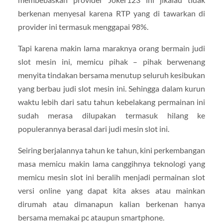
berkenan menyesal karena RTP yang di tawarkan di
provider ini termasuk menggapai 98%.
Tapi karena makin lama maraknya orang bermain judi
slot mesin ini, memicu pihak – pihak berwenang
menyita tindakan bersama menutup seluruh kesibukan
yang berbau judi slot mesin ini. Sehingga dalam kurun
waktu lebih dari satu tahun kebelakang permainan ini
sudah merasa dilupakan termasuk hilang ke
populerannya berasal dari judi mesin slot ini.
Seiring berjalannya tahun ke tahun, kini perkembangan
masa memicu makin lama canggihnya teknologi yang
memicu mesin slot ini beralih menjadi permainan slot
versi online yang dapat kita akses atau mainkan
dirumah atau dimanapun kalian berkenan hanya
bersama memakai pc ataupun smartphone.