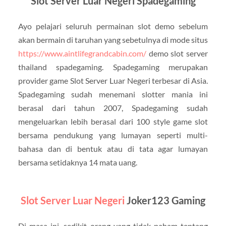
Slot Server Luar Negeri Spadegaming
Ayo pelajari seluruh permainan slot demo sebelum
akan bermain di taruhan yang sebetulnya di mode situs
https://www.aintlifegrandcabin.com/
demo slot server
thailand spadegaming. Spadegaming merupakan
provider game Slot Server Luar Negeri terbesar di Asia.
Spadegaming sudah menemani slotter mania ini
berasal dari tahun 2007, Spadegaming sudah
mengeluarkan lebih berasal dari 100 style game slot
bersama pendukung yang lumayan seperti multi-
bahasa dan di bentuk atau di tata agar lumayan
bersama setidaknya 14 mata uang.
Slot Server Luar Negeri
Joker123 Gaming
Di masa ini, sedikit orang yang tidak paham tentang