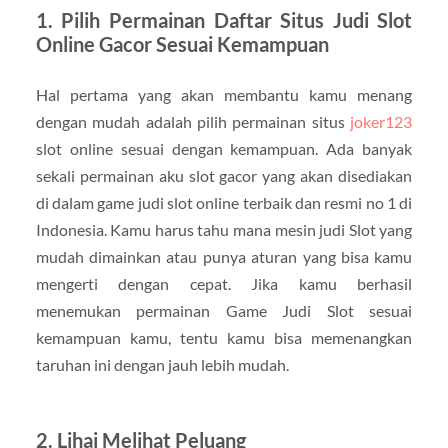
1. Pilih Permainan Daftar Situs Judi Slot
Online Gacor Sesuai Kemampuan
Hal pertama yang akan membantu kamu menang
dengan mudah adalah pilih permainan situs
joker123
slot online sesuai dengan kemampuan. Ada banyak
sekali permainan aku slot gacor yang akan disediakan
di dalam game judi slot online terbaik dan resmi no 1 di
Indonesia. Kamu harus tahu mana mesin judi Slot yang
mudah dimainkan atau punya aturan yang bisa kamu
mengerti dengan cepat. Jika kamu berhasil
menemukan permainan Game Judi Slot sesuai
kemampuan kamu, tentu kamu bisa memenangkan
taruhan ini dengan jauh lebih mudah.
2. Lihai Melihat Peluang