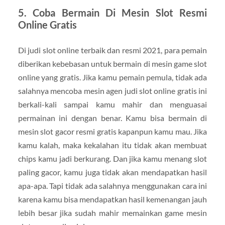
5. Coba Bermain Di Mesin Slot Resmi
Online Gratis
Di judi slot online terbaik dan resmi 2021, para pemain
diberikan kebebasan untuk bermain di mesin game slot
online yang gratis. Jika kamu pemain pemula, tidak ada
salahnya mencoba mesin agen judi slot online gratis ini
berkali-kali sampai kamu mahir dan menguasai
permainan ini dengan benar. Kamu bisa bermain di
mesin slot gacor resmi gratis kapanpun kamu mau. Jika
kamu kalah, maka kekalahan itu tidak akan membuat
chips kamu jadi berkurang. Dan jika kamu menang slot
paling gacor, kamu juga tidak akan mendapatkan hasil
apa-apa. Tapi tidak ada salahnya menggunakan cara ini
karena kamu bisa mendapatkan hasil kemenangan jauh
lebih besar jika sudah mahir memainkan game mesin