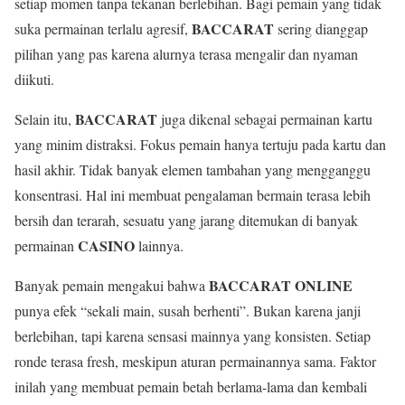
setiap momen tanpa tekanan berlebihan. Bagi pemain yang tidak
BACCARAT
suka permainan terlalu agresif,
sering dianggap
pilihan yang pas karena alurnya terasa mengalir dan nyaman
diikuti.
BACCARAT
Selain itu,
juga dikenal sebagai permainan kartu
yang minim distraksi. Fokus pemain hanya tertuju pada kartu dan
hasil akhir. Tidak banyak elemen tambahan yang mengganggu
konsentrasi. Hal ini membuat pengalaman bermain terasa lebih
bersih dan terarah, sesuatu yang jarang ditemukan di banyak
CASINO
permainan
lainnya.
BACCARAT ONLINE
Banyak pemain mengakui bahwa
punya efek “sekali main, susah berhenti”. Bukan karena janji
berlebihan, tapi karena sensasi mainnya yang konsisten. Setiap
ronde terasa fresh, meskipun aturan permainannya sama. Faktor
inilah yang membuat pemain betah berlama-lama dan kembali