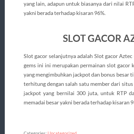
yang lain, adapun untuk biasanya dari nilai RTP
yakni berada terhadap kisaran 96%.
SLOT GACOR A
Slot gacor selanjutnya adalah Slot gacor Azte
gems ini ini merupakan permainan slot gacor k
yang mengimbuhkan jackpot dan bonus besar tiap
terhitung dengan salah satu member dari situs
jackpot yang bernilai 300 juta, untuk RTP da
memadai besar yakni berada terhadap kisaran 
Categories:
Uncategorized