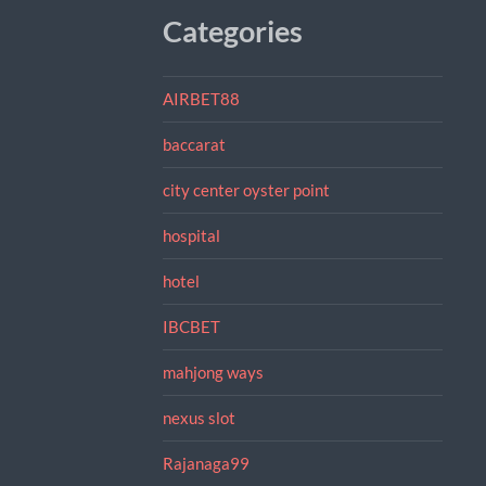
Categories
AIRBET88
baccarat
city center oyster point
hospital
hotel
IBCBET
mahjong ways
nexus slot
Rajanaga99