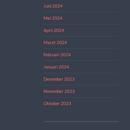
Juni 2024
Mei 2024
April 2024
Maret 2024
Februari 2024
Januari 2024
Desember 2023
November 2023
Oktober 2023