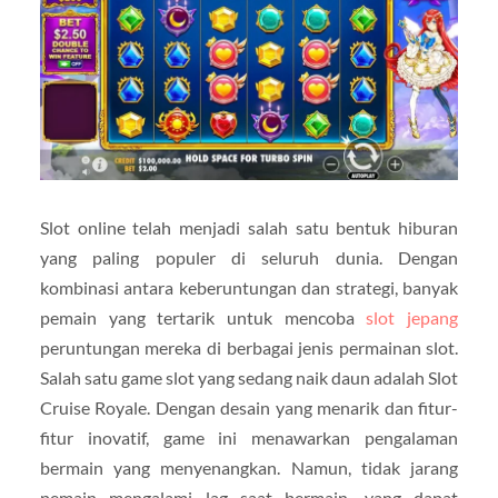
Slot online telah menjadi salah satu bentuk hiburan
yang paling populer di seluruh dunia. Dengan
kombinasi antara keberuntungan dan strategi, banyak
pemain yang tertarik untuk mencoba
slot jepang
peruntungan mereka di berbagai jenis permainan slot.
Salah satu game slot yang sedang naik daun adalah Slot
Cruise Royale. Dengan desain yang menarik dan fitur-
fitur inovatif, game ini menawarkan pengalaman
bermain yang menyenangkan. Namun, tidak jarang
pemain mengalami lag saat bermain, yang dapat