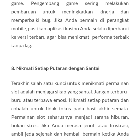
game. Pengembang game sering melakukan
pembaruan untuk meningkatkan kinerja dan
memperbaiki bug. Jika Anda bermain di perangkat
mobile, pastikan aplikasi kasino Anda selalu diperbarui
ke versi terbaru agar bisa menikmati performa terbaik
tanpa lag.
8. Nikmati Setiap Putaran dengan Santai
Terakhir, salah satu kunci untuk menikmati permainan
slot adalah menjaga sikap yang santai. Jangan terburu-
buru atau terbawa emosi. Nikmati setiap putaran dan
cobalah untuk tidak fokus pada hasil akhir semata.
Permainan slot seharusnya menjadi sarana hiburan,
bukan stres. Jika Anda merasa jenuh atau frustrasi,
ambil jeda sejenak dan kembali bermain ketika Anda