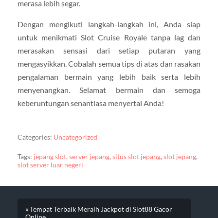
merasa lebih segar.
Dengan mengikuti langkah-langkah ini, Anda siap
untuk menikmati Slot Cruise Royale tanpa lag dan
merasakan sensasi dari setiap putaran yang
mengasyikkan. Cobalah semua tips di atas dan rasakan
pengalaman bermain yang lebih baik serta lebih
menyenangkan. Selamat bermain dan semoga
keberuntungan senantiasa menyertai Anda!
Categories:
Uncategorized
Tags:
jepang slot
,
server jepang
,
situs slot jepang
,
slot jepang
,
slot server luar negeri
« Tempat Terbaik Meraih Jackpot di Slot88 Gacor
Online