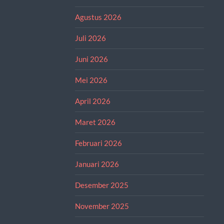
Agustus 2026
Juli 2026
Juni 2026
Mei 2026
April 2026
Maret 2026
Februari 2026
Januari 2026
Desember 2025
November 2025