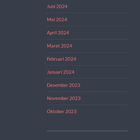
Juni 2024
Mei 2024
April 2024
Maret 2024
Februari 2024
Januari 2024
Desember 2023
November 2023
Oktober 2023