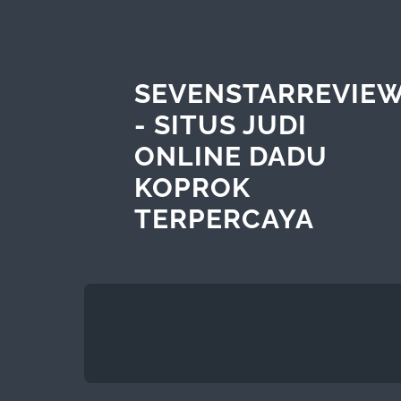
SEVENSTARREVIE
- SITUS JUDI
ONLINE DADU
KOPROK
TERPERCAYA