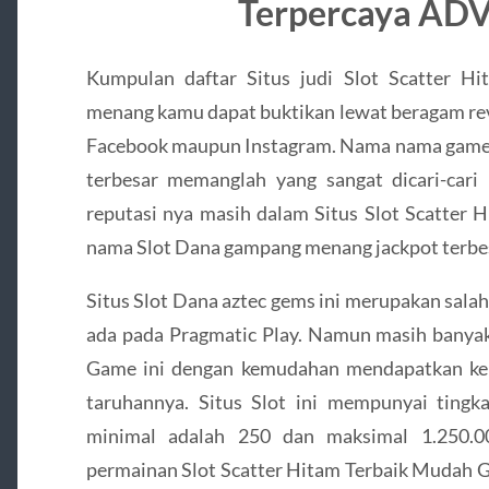
Terpercaya AD
Kumpulan daftar Situs judi Slot Scatter H
menang kamu dapat buktikan lewat beragam revi
Facebook maupun Instagram. Nama nama game ju
terbesar memanglah yang sangat dicari-cari 
reputasi nya masih dalam Situs Slot Scatter 
nama Slot Dana gampang menang jackpot terbes
Situs Slot Dana aztec gems ini merupakan sala
ada pada Pragmatic Play. Namun masih banyak
Game ini dengan kemudahan mendapatkan keme
taruhannya. Situs Slot ini mempunyai tingk
minimal adalah 250 dan maksimal 1.250.00
permainan Slot Scatter Hitam Terbaik Mudah 