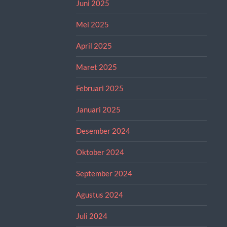
Juni 2025
Mei 2025
April 2025
Maret 2025
Februari 2025
Januari 2025
Desember 2024
Oktober 2024
September 2024
Agustus 2024
Juli 2024