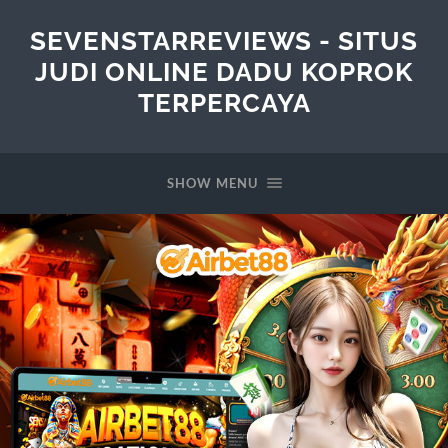
SEVENSTARREVIEWS - SITUS
JUDI ONLINE DADU KOPROK
TERPERCAYA
SHOW MENU