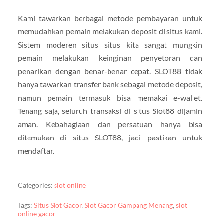
Kami tawarkan berbagai metode pembayaran untuk
memudahkan pemain melakukan deposit di situs kami.
Sistem moderen situs situs kita sangat mungkin
pemain melakukan keinginan penyetoran dan
penarikan dengan benar-benar cepat. SLOT88 tidak
hanya tawarkan transfer bank sebagai metode deposit,
namun pemain termasuk bisa memakai e-wallet.
Tenang saja, seluruh transaksi di situs Slot88 dijamin
aman. Kebahagiaan dan persatuan hanya bisa
ditemukan di situs SLOT88, jadi pastikan untuk
mendaftar.
Categories:
slot online
Tags:
Situs Slot Gacor
,
Slot Gacor Gampang Menang
,
slot
online gacor