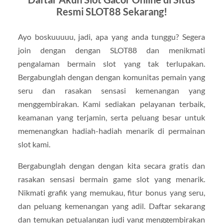
Resmi SLOT88 Sekarang!
Ayo boskuuuuu, jadi, apa yang anda tunggu? Segera
join dengan dengan SLOT88 dan menikmati
pengalaman bermain slot yang tak terlupakan.
Bergabunglah dengan dengan komunitas pemain yang
seru dan rasakan sensasi kemenangan yang
menggembirakan. Kami sediakan pelayanan terbaik,
keamanan yang terjamin, serta peluang besar untuk
memenangkan hadiah-hadiah menarik di permainan
slot kami.
Bergabunglah dengan dengan kita secara gratis dan
rasakan sensasi bermain game slot yang menarik.
Nikmati grafik yang memukau, fitur bonus yang seru,
dan peluang kemenangan yang adil. Daftar sekarang
dan temukan petualangan judi yang menggembirakan