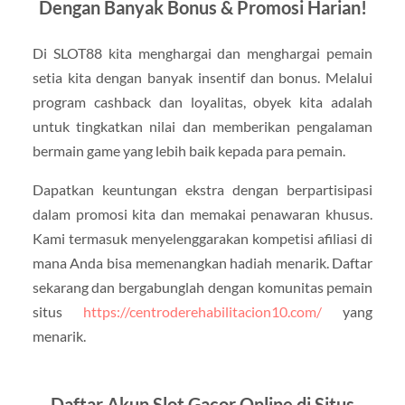
Dengan Banyak Bonus & Promosi Harian!
Di SLOT88 kita menghargai dan menghargai pemain
setia kita dengan banyak insentif dan bonus. Melalui
program cashback dan loyalitas, obyek kita adalah
untuk tingkatkan nilai dan memberikan pengalaman
bermain game yang lebih baik kepada para pemain.
Dapatkan keuntungan ekstra dengan berpartisipasi
dalam promosi kita dan memakai penawaran khusus.
Kami termasuk menyelenggarakan kompetisi afiliasi di
mana Anda bisa memenangkan hadiah menarik. Daftar
sekarang dan bergabunglah dengan komunitas pemain
situs
https://centroderehabilitacion10.com/
yang
menarik.
Daftar Akun Slot Gacor Online di Situs