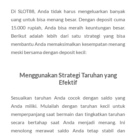
Di SLOT88, Anda tidak harus mengeluarkan banyak
uang untuk bisa menang besar. Dengan deposit cuma
15.000 rupiah, Anda bisa meraih keuntungan besar.
Berikut adalah lebih dari satu strategi yang bisa
membantu Anda memaksimalkan kesempatan menang
meski bersama dengan deposit kecil:
Menggunakan Strategi Taruhan yang
Efektif
Sesuaikan taruhan Anda cocok dengan saldo yang
Anda miliki. Mulailah dengan taruhan kecil untuk
memperpanjang saat bermain dan tingkatkan taruhan
secara bertahap saat Anda menjadi menang. Ini
menolong merawat saldo Anda tetap stabil dan