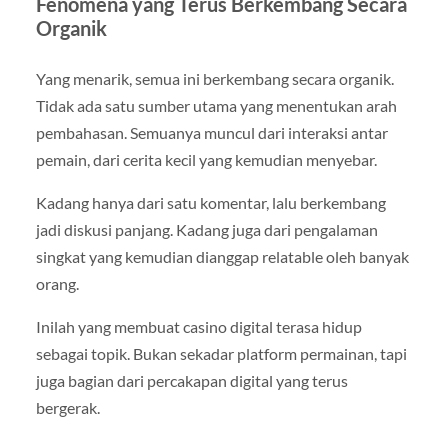
Fenomena yang Terus Berkembang Secara
Organik
Yang menarik, semua ini berkembang secara organik.
Tidak ada satu sumber utama yang menentukan arah
pembahasan. Semuanya muncul dari interaksi antar
pemain, dari cerita kecil yang kemudian menyebar.
Kadang hanya dari satu komentar, lalu berkembang
jadi diskusi panjang. Kadang juga dari pengalaman
singkat yang kemudian dianggap relatable oleh banyak
orang.
Inilah yang membuat casino digital terasa hidup
sebagai topik. Bukan sekadar platform permainan, tapi
juga bagian dari percakapan digital yang terus
bergerak.