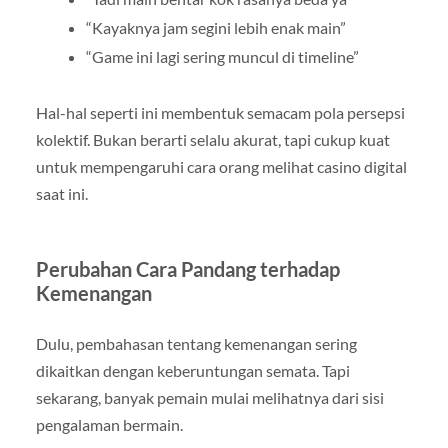
“Kayaknya jam segini lebih enak main”
“Game ini lagi sering muncul di timeline”
Hal-hal seperti ini membentuk semacam pola persepsi
kolektif. Bukan berarti selalu akurat, tapi cukup kuat
untuk mempengaruhi cara orang melihat casino digital
saat ini.
Perubahan Cara Pandang terhadap
Kemenangan
Dulu, pembahasan tentang kemenangan sering
dikaitkan dengan keberuntungan semata. Tapi
sekarang, banyak pemain mulai melihatnya dari sisi
pengalaman bermain.