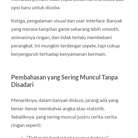
opsi baru untuk dicoba.
Ketiga, pengalaman visual dan user interface. Banyak
yang merasa tampilan game sekarang lebih smooth,
animasinya ringan, dan tidak terlalu membebani
perangkat. Ini mungkin terdengar sepele, tapi cukup
berpengaruh terhadap kenyamanan bermain.
Pembahasan yang Sering Muncul Tanpa
Disadari
Menariknya, dalam banyak diskusi, jarang ada yang
benar-benar membahas angka atau statistik.
Sebaliknya, yang sering muncul justru cerita-cerita
ringan seperti:
“Tadi main bentar kok rasanya beda ya”