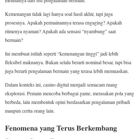
melihatnya dari sisi pengalaman bermain.
Kemenangan tidak lagi hanya soal hasil akhir, tapi juga
prosesnya. Apakah permainannya terasa engaging? Apakah
ritmenya nyaman? Apakah ada sensasi “nyambung” saat
bermain?
Ini membuat istilah seperti “kemenangan tinggi” jadi lebih
fleksibel maknanya. Bukan selalu berarti nominal besar, tapi bisa
juga berarti pengalaman bermain yang terasa lebih memuaskan.
Dalam konteks ini, casino digital menjadi semacam ruang
eksplorasi. Pemain mencoba berbagai game, merasakan pola yang
berbeda, lalu membentuk opini berdasarkan pengalaman pribadi
maupun cerita orang lain.
Fenomena yang Terus Berkembang