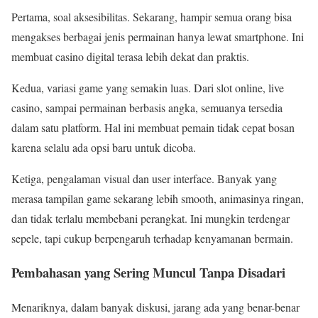
Pertama, soal aksesibilitas. Sekarang, hampir semua orang bisa
mengakses berbagai jenis permainan hanya lewat smartphone. Ini
membuat casino digital terasa lebih dekat dan praktis.
Kedua, variasi game yang semakin luas. Dari slot online, live
casino, sampai permainan berbasis angka, semuanya tersedia
dalam satu platform. Hal ini membuat pemain tidak cepat bosan
karena selalu ada opsi baru untuk dicoba.
Ketiga, pengalaman visual dan user interface. Banyak yang
merasa tampilan game sekarang lebih smooth, animasinya ringan,
dan tidak terlalu membebani perangkat. Ini mungkin terdengar
sepele, tapi cukup berpengaruh terhadap kenyamanan bermain.
Pembahasan yang Sering Muncul Tanpa Disadari
Menariknya, dalam banyak diskusi, jarang ada yang benar-benar