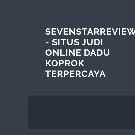
SEVENSTARREVIE
- SITUS JUDI
ONLINE DADU
KOPROK
TERPERCAYA