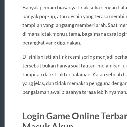
Banyak pemain biasanya tidak suka dengan halam
banyak pop-up, atau desain yang terasa membi
tampilan yang langsung memberi arah. Saat me
di mana letak menu utama, bagaimana cara login,
perangkat yang digunakan.
Di sinilah istilah link resmi sering menjadi perh
tersebut bukan hanya soal tautan, melainkan ju
tampilan dan struktur halaman. Kalau sebuah ha
yang jelas, dan tidak memaksa pengguna dengan
pengalaman awal biasanya terasa lebih nyaman
Login Game Online Terba
Masuk Akun