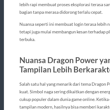
lebih rapi membuat proses eksplorasi terasa sa
bagian tanpa merasa didorong terlalu cepat.
Nuansa seperti ini membuat login terasa lebih 
tetapi juga mulai membangun kesan terhadap p
terbuka.
Nuansa Dragon Power y
Tampilan Lebih Berkarakt
Salah satu hal yang menarik dari tema Dragon P
kuat. Simbol naga sering dikaitkan dengan energ
cukup populer dalam dunia game online. Ketika
tampilan modern, hasilnya bisa memberi karakte