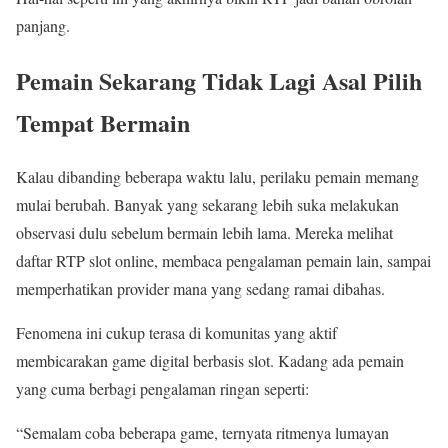
panjang.
Pemain Sekarang Tidak Lagi Asal Pilih
Tempat Bermain
Kalau dibanding beberapa waktu lalu, perilaku pemain memang
mulai berubah. Banyak yang sekarang lebih suka melakukan
observasi dulu sebelum bermain lebih lama. Mereka melihat
daftar RTP slot online, membaca pengalaman pemain lain, sampai
memperhatikan provider mana yang sedang ramai dibahas.
Fenomena ini cukup terasa di komunitas yang aktif
membicarakan game digital berbasis slot. Kadang ada pemain
yang cuma berbagi pengalaman ringan seperti:
“Semalam coba beberapa game, ternyata ritmenya lumayan