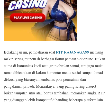
Belakangan ini, pembahasan soal
RTP RAJANAGA99
memang
makin sering muncul di berbagai forum pemain slot online. Bukan
cuma di komunitas kecil atau grup obrolan santai, tapi juga mulai
ramai dibicarakan di kolom komentar media sosial sampai thread
diskusi yang biasanya membahas pola permainan dan
pengalaman pribadi. Menariknya, yang paling sering disorot
bukan tampilan situs atau bonus tambahan, melainkan angka RTP
yang dianggap lebih kompetitif dibanding beberapa platform lain.