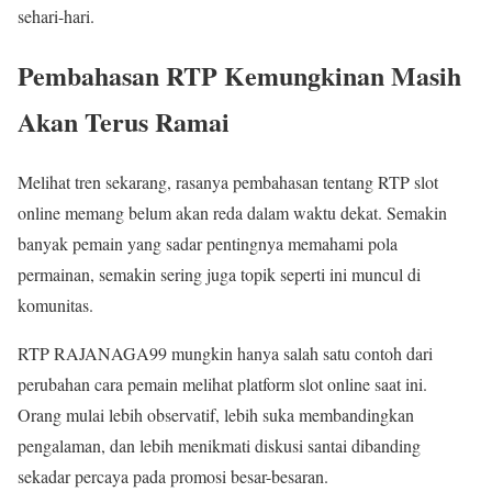
sehari-hari.
Pembahasan RTP Kemungkinan Masih
Akan Terus Ramai
Melihat tren sekarang, rasanya pembahasan tentang RTP slot
online memang belum akan reda dalam waktu dekat. Semakin
banyak pemain yang sadar pentingnya memahami pola
permainan, semakin sering juga topik seperti ini muncul di
komunitas.
RTP RAJANAGA99 mungkin hanya salah satu contoh dari
perubahan cara pemain melihat platform slot online saat ini.
Orang mulai lebih observatif, lebih suka membandingkan
pengalaman, dan lebih menikmati diskusi santai dibanding
sekadar percaya pada promosi besar-besaran.