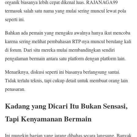
organik biasanya lebih cepat dikenal luas. RAJANAGA99
termasuk salah satu nama yang mulai sering muncul lewat pola
seperti ini.
Bahkan ada pemain yang mengaku awalnya hanya ikut mencoba
karena sering melihat pembahasan RTP-nya muncul berulang kali
di forum. Dari situ mereka mulai membandingkan sendiri
pengalaman bermain antara satu platform dengan platform lain.
Menariknya, diskusi seperti ini biasanya berlangsung santai.
Tidak terlalu teknis, tapi cukup detail untuk membuat orang lain
penasaran.
Kadang yang Dicari Itu Bukan Sensasi,
Tapi Kenyamanan Bermain
Ini mungkin bagian yang jarang dibahas secara langsung. Banyak