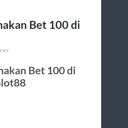
nakan Bet 100 di
ICKY
nakan Bet 100 di
lot88