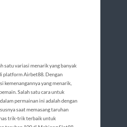
ah satu variasi menarik yang banyak
di platform Airbet88. Dengan
si kemenangannya yang menarik,
pemain. Salah satu cara untuk
alam permainan ini adalah dengan
hususnya saat memasang taruhan
as trik-trik terbaik untuk
n taruhan 100 di Mahjong Slot88.