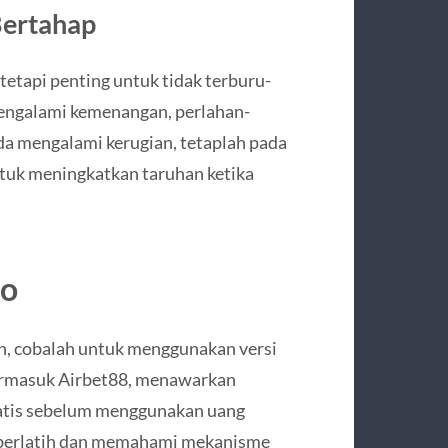
Bertahap
etapi penting untuk tidak terburu-
engalami kemenangan, perlahan-
da mengalami kerugian, tetaplah pada
tuk meningkatkan taruhan ketika
mo
n, cobalah untuk menggunakan versi
termasuk Airbet88, menawarkan
ratis sebelum menggunakan uang
 berlatih dan memahami mekanisme