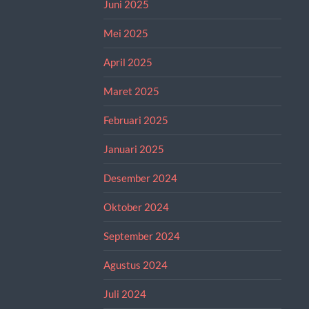
Juni 2025
Mei 2025
April 2025
Maret 2025
Februari 2025
Januari 2025
Desember 2024
Oktober 2024
September 2024
Agustus 2024
Juli 2024