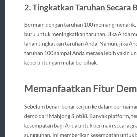
2.
Tingkatkan Taruhan Secara 
Bermain dengan taruhan 100 memang menarik, t
buru untuk meningkatkan taruhan. Jika Anda m
lahan tingkatkan taruhan Anda. Namun, jika An
taruhan 100 sampai Anda merasa lebih yakin un
keberuntungan mulai berpihak.
Memanfaatkan Fitur De
Sebelum benar-benar terjun ke dalam permaina
demo dari Mahjong Slot88. Banyak platform, 
kesempatan bagi Anda untuk bermain secara g
sungguhan. Ini memberikan kesempatan untuk