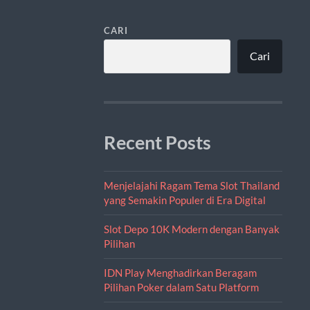
CARI
Cari
Recent Posts
Menjelajahi Ragam Tema Slot Thailand
yang Semakin Populer di Era Digital
Slot Depo 10K Modern dengan Banyak
Pilihan
IDN Play Menghadirkan Beragam
Pilihan Poker dalam Satu Platform