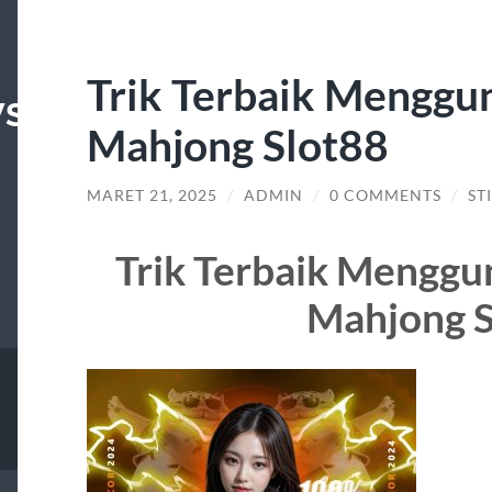
Trik Terbaik Menggu
WS
Mahjong Slot88
MARET 21, 2025
/
ADMIN
/
0 COMMENTS
/
ST
Trik Terbaik Menggu
Mahjong S