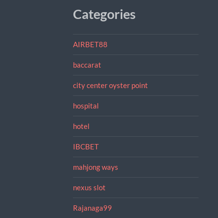
Categories
AIRBET88
baccarat
city center oyster point
hospital
hotel
IBCBET
mahjong ways
nexus slot
Rajanaga99